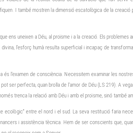
ignifiquen. I també mostren la dimensió escatològica de la creació 
 que ens uneixen a Déu, al proïsme i a la creació. Els problemes a
ia divina, l'esforç humà resulta superficial i incapaç de transfo
ca és l'examen de consciència. Necessitem examinar les nostres v
 i pot ser perfecta, quan brolla de l'amor de Déu (LS 219). A veg
 només trenca la relació amb Déu i amb el proïsme, sinó també am
ute ecològic" entre el nord i el sud. La seva restitució faria ne
inancers i assistència tècnica. Hem de ser conscients que, qua
 ja no el reconeix com a Senyor.