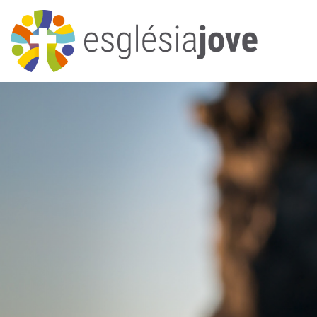
Navegació
principal
Vés
al
contingut