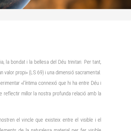
a, la bondat i la bellesa del Déu trinitari. Per tant,
n valor propi» (LS 69) i una dimensió sacramental.
erimentar «l'íntima connexió que hi ha entre Déu i
 reflectir millor la nostra profunda relació amb la
ostren el vincle que existeix entre el visible i el
lements de la naturalesa material per fer visible