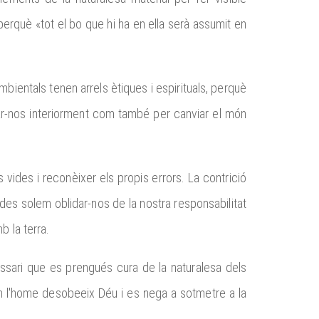
perquè «tot el bo que hi ha en ella serà assumit en
mbientals tenen arrels ètiques i espirituals, perquè
rmar-nos interiorment com també per canviar el món
ides i reconèixer els propis errors. La contrició
ades solem oblidar-nos de la nostra responsabilitat
b la terra.
cessari que es prengués cura de la naturalesa dels
n l'home desobeeix Déu i es nega a sotmetre a la