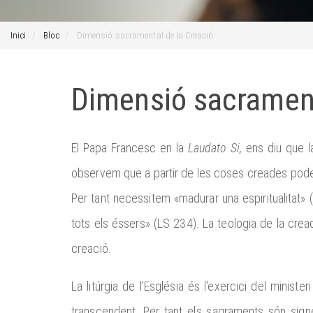
Inici
Bloc
Dimensió sacramental de la Creació
Dimensió sacrament
El Papa Francesc en la
Laudato Si,
ens diu que l
observem que a partir de les coses creades podem 
Per tant necessitem «madurar una espiritualitat» 
tots els éssers» (LS 234). La teologia de la creac
creació.
La litúrgia de l'Església és l'exercici del minist
transcendent. Per tant els sagraments són signes