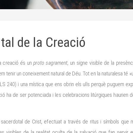
al de la Creació
a creació és un
proto sagrament
, un signe visible de la presènci
tenir un coneixement natural de Déu. Tot en la naturalesa té «u
(LS 240) i una mística que ens obrin els ulls perquè puguem exp
ió ha de ser potenciada i les celebracions litúrgiques haurien de
eri sacerdotal de Crist, efectuat a través de ritus i símbols que m
 visibles de la realitat oculta de la salvació que fan servir e