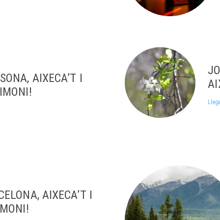
JO
SONA, AIXECA’T I
AI
IMONI!
Lleg
ELONA, AIXECA’T I
IMONI!