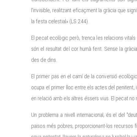
l'invisible, realitzant eficaçment la gràcia que s
la festa celestial» (LS 244).
El pecat ecològic però, trenca les relacions vitals
són el resultat del cor humà ferit. Sense la gràc
des de dins.
El primer pas en el camí de la conversió ecològi
ocupa el primer lloc entre els actes del penitent,
en relació amb els altres éssers vius. El pecat no
Un problema a nivell internacional, és el del "de
països més pobres, proporcionant-los recursos f
seva potestat, llavors la naturalesa se li rebel·la i