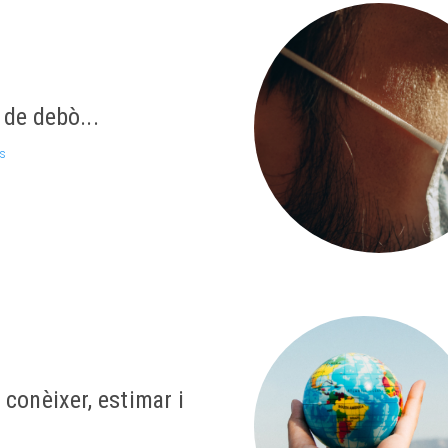
 de debò...
és
conèixer, estimar i